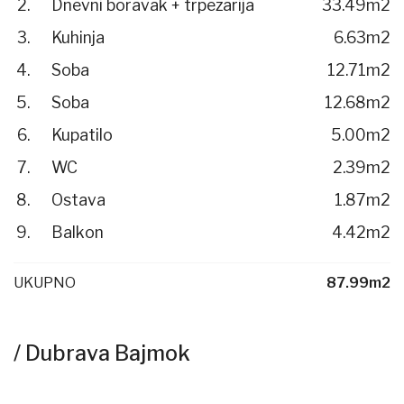
Dnevni boravak + trpezarija
33.49m2
Kuhinja
6.63m2
Soba
12.71m2
Soba
12.68m2
Kupatilo
5.00m2
WC
2.39m2
Ostava
1.87m2
Balkon
4.42m2
UKUPNO
87.99m2
/ Dubrava Bajmok