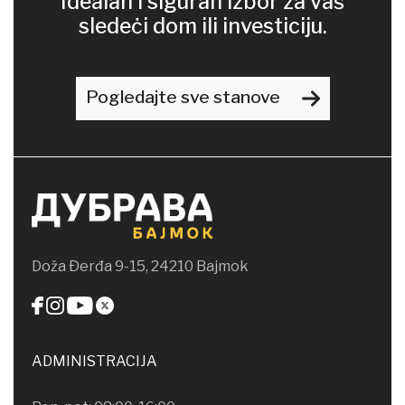
Idealan i siguran izbor za vaš
sledeċi dom ili investiciju.
Pogledajte sve stanove
Doža Ðerđa 9-15, 24210 Bajmok
ADMINISTRACIJA