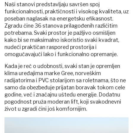
Naši stanovi predstavljaju savršen spoj
funkcionalnosti, praktičnosti i visokog kvaliteta, uz
poseban naglasak na energetsku efikasnost.
Zgradu čine 36 stanova prilagođenih različitim
potrebama. Svaki prostor je pažljivo osmišljen
kako bi se maksimalno iskoristio svaki kvadrat,
nudeći praktičan raspored prostorija i
omogućavajući lako i funkcionalno opremanje.
Kada je reč o udobnosti, svaki stan je opremljen
klima uređajima marke Gree, norveškim
radijatorima i PVC stolarijom sa roletnama, što ne
samo da obezbeđuje prijatan boravak tokom cele
godine, već i značajnu uštedu energije. Dodatnu
pogodnost pruža moderan lift, koji svakodnevni
život u zgradi čini još komfornijim.