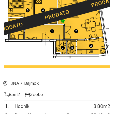
JNA 7, Bajmok
85m2
3 sobe
Hodnik
8.80m2